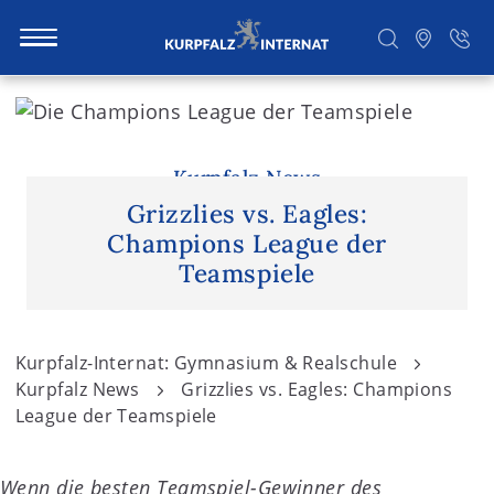
S
k
i
Suchen
p
Kurpfalz News
t
Grizzlies vs. Eagles:
o
Champions League der
c
Teamspiele
o
n
t
Kurpfalz-Internat: Gymnasium & Realschule
e
Kurpfalz News
Grizzlies vs. Eagles: Champions
n
League der Teamspiele
t
Wenn die besten Teamspiel-Gewinner des