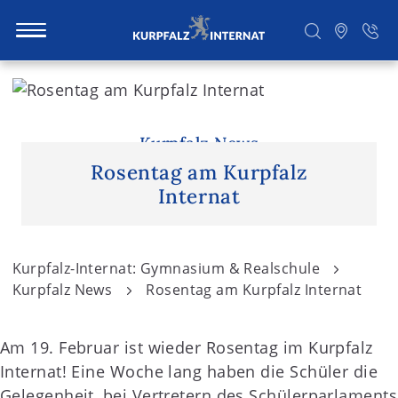
S
k
i
Suchen
p
Kurpfalz News
t
Rosentag am Kurpfalz
o
Internat
c
o
n
Kurpfalz-Internat: Gymnasium & Realschule
t
Kurpfalz News
Rosentag am Kurpfalz Internat
e
n
Am 19. Februar ist wieder Rosentag im Kurpfalz
t
Internat! Eine Woche lang haben die Schüler die
Gelegenheit, bei Vertretern des Schülerparlaments