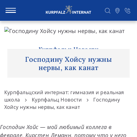
S
k
i
Поиск
p
Курпфальц Новости
t
Господину Хойсу нужны
o
нервы, как канат
c
o
n
Курпфальцский интернат: гимназия и реальная
t
школа
Курпфальц Новости
Господину
e
Хойсу нужны нервы, как канат
n
t
Господин Хойс — мой любимый коллега в
феврале, Кирстен Леманн, потому что у него