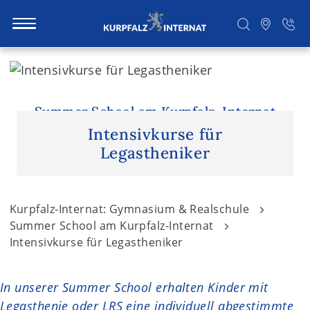
S
k
i
Suchen
p
Summer School am Kurpfalz-Internat
t
Intensivkurse für
o
Legastheniker
c
o
n
Kurpfalz-Internat: Gymnasium & Realschule
t
Summer School am Kurpfalz-Internat
e
Intensivkurse für Legastheniker
n
t
In unserer Summer School erhalten Kinder mit
Legasthenie oder LRS eine individuell abgestimmte