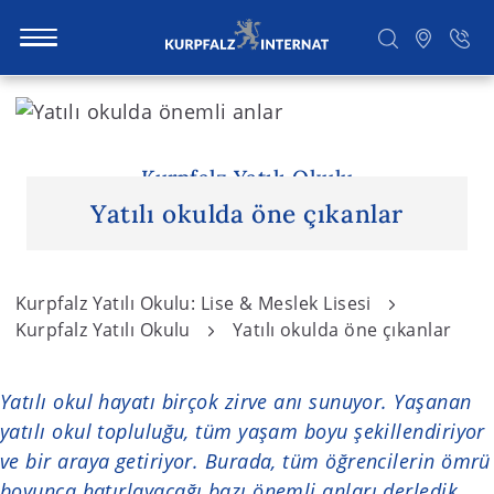
S
k
i
Ara
p
Kurpfalz Yatılı Okulu
t
Yatılı okulda öne çıkanlar
o
c
o
Kurpfalz Yatılı Okulu: Lise & Meslek Lisesi
n
Kurpfalz Yatılı Okulu
Yatılı okulda öne çıkanlar
t
e
Yatılı okul hayatı birçok zirve anı sunuyor. Yaşanan
n
yatılı okul topluluğu, tüm yaşam boyu şekillendiriyor
t
ve bir araya getiriyor. Burada, tüm öğrencilerin ömrü
boyunca hatırlayacağı bazı önemli anları derledik.