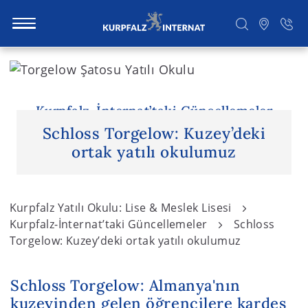
S
k
i
Ara
p
Kurpfalz-İnternat’taki Güncellemeler
t
Schloss Torgelow: Kuzey’deki
o
ortak yatılı okulumuz
c
o
n
Kurpfalz Yatılı Okulu: Lise & Meslek Lisesi
t
Kurpfalz-İnternat’taki Güncellemeler
Schloss
e
Torgelow: Kuzey’deki ortak yatılı okulumuz
n
t
Schloss Torgelow: Almanya'nın
kuzeyinden gelen öğrencilere kardeş