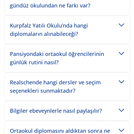
gündüz okulundan ne farkı var?
Toggle accordion item
Kurpfalz Yatılı Okulu’nda hangi
diplomaların alınabileceği?
Toggle accordion item
Pansiyondaki ortaokul öğrencilerinin
günlük rutini nasıl?
Toggle accordion item
Realschende hangi dersler ve seçim
seçenekleri sunmaktadır?
Toggle accordion item
Bilgiler ebeveynlerle nasıl paylaşılır?
Toggle accordion item
Ortaokul diplomasını aldıktan sonra ne