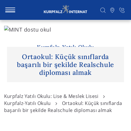
S
k
i
Ara
p
Kurpfalz-Yatılı Okulu
t
Ortaokul: Küçük sınıflarda
o
başarılı bir şekilde Realschule
c
diploması almak
o
n
t
Kurpfalz Yatılı Okulu: Lise & Meslek Lisesi
e
Kurpfalz-Yatılı Okulu
Ortaokul: Küçük sınıflarda
n
başarılı bir şekilde Realschule diploması almak
t