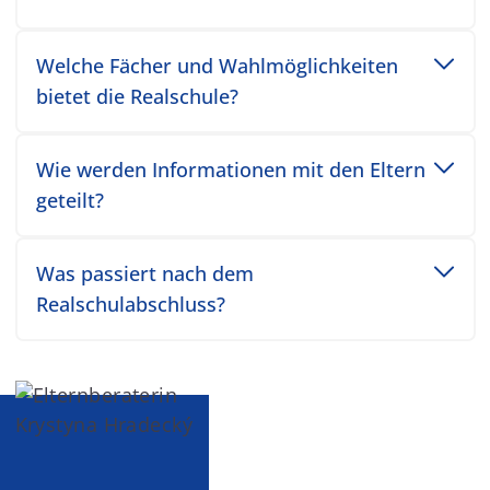
Toggle accordion item
Welche Fächer und Wahlmöglichkeiten
bietet die Realschule?
Toggle accordion item
Wie werden Informationen mit den Eltern
geteilt?
Toggle accordion item
Was passiert nach dem
Realschulabschluss?