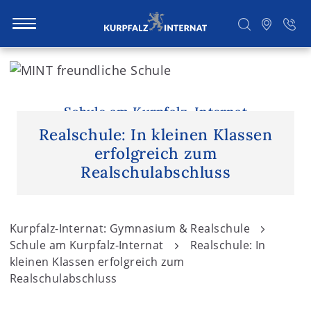
S
k
i
Suchen
p
Schule am Kurpfalz-Internat
t
Realschule: In kleinen Klassen
o
erfolgreich zum
c
Realschulabschluss
o
n
t
Kurpfalz-Internat: Gymnasium & Realschule
e
Schule am Kurpfalz-Internat
Realschule: In
n
kleinen Klassen erfolgreich zum
Realschulabschluss
t