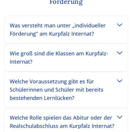
Förderung
Toggle accordion item
Was versteht man unter „individueller
Förderung“ am Kurpfalz Internat?
Toggle accordion item
Wie groß sind die Klassen am Kurpfalz-
Internat?
Toggle accordion item
Welche Voraussetzung gibt es für
Schülerinnen und Schüler mit bereits
bestehenden Lernlücken?
Toggle accordion item
Welche Rolle spielen das Abitur oder der
Realschulabschluss am Kurpfalz Internat?