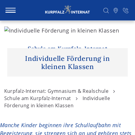
S
k
i
Suchen
p
Schule am Kurpfalz-Internat
t
Individuelle Förderung in
o
kleinen Klassen
c
o
n
Kurpfalz-Internat: Gymnasium & Realschule
t
Schule am Kurpfalz-Internat
Individuelle
e
Förderung in kleinen Klassen
n
t
Manche Kinder beginnen ihre Schullaufbahn mit
Begeisterung, sie strengen sich an und gehören stets