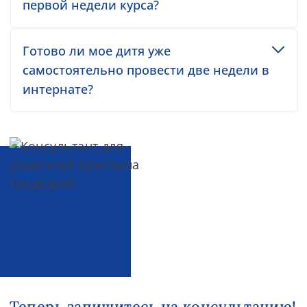
первой недели курса?
Toggle accordion item
Готово ли мое дитя уже
самостоятельно провести две недели в
интернате?
Теперь запишитесь на консультацию!