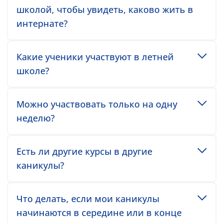
школой, чтобы увидеть, каково жить в
интернате?
Toggle accordion item
Какие ученики участвуют в летней
школе?
Toggle accordion item
Можно участвовать только на одну
неделю?
Toggle accordion item
Есть ли другие курсы в другие
каникулы?
Toggle accordion item
Что делать, если мои каникулы
начинаются в середине или в конце