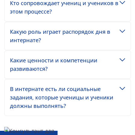
Toggle accordion item
Кто сопровождает учениц и учеников в
этом процессе?
Toggle accordion item
Какую роль играет распорядок дня в
интернате?
Toggle accordion item
Какие ценности и компетенции
развиваются?
Toggle accordion item
В интернате есть ли социальные
задания, которые ученицы и ученики
должны выполнять?