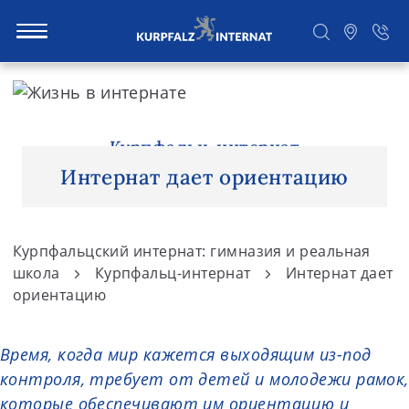
S
k
i
Поиск
p
Курпфальц-интернат
t
Интернат дает ориентацию
o
c
o
Курпфальцский интернат: гимназия и реальная
n
школа
Курпфальц-интернат
Интернат дает
t
ориентацию
e
n
Время, когда мир кажется выходящим из-под
t
контроля, требует от детей и молодежи рамок,
которые обеспечивают им ориентацию и