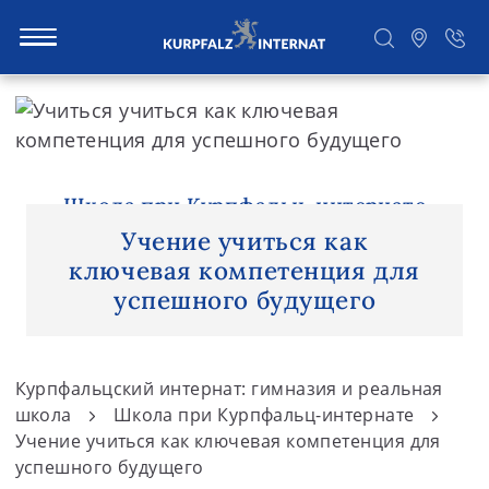
S
k
i
Поиск
p
t
Школа при Курпфальц-интернате
o
Учение учиться как
c
ключевая компетенция для
o
успешного будущего
n
t
e
Курпфальцский интернат: гимназия и реальная
n
школа
Школа при Курпфальц-интернате
t
Учение учиться как ключевая компетенция для
успешного будущего