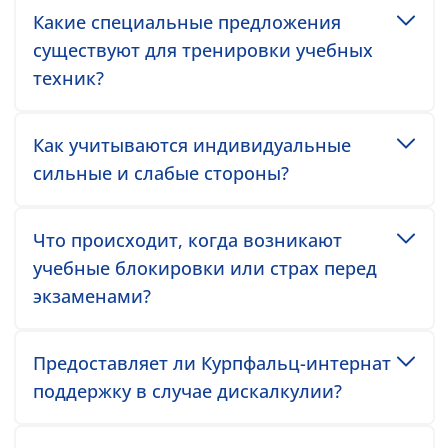
Toggle accordion item
Какие специальные предложения
существуют для тренировки учебных
техник?
Toggle accordion item
Как учитываются индивидуальные
сильные и слабые стороны?
Toggle accordion item
Что происходит, когда возникают
учебные блокировки или страх перед
экзаменами?
Toggle accordion item
Предоставляет ли Курпфальц-интернат
поддержку в случае дискалкулии?