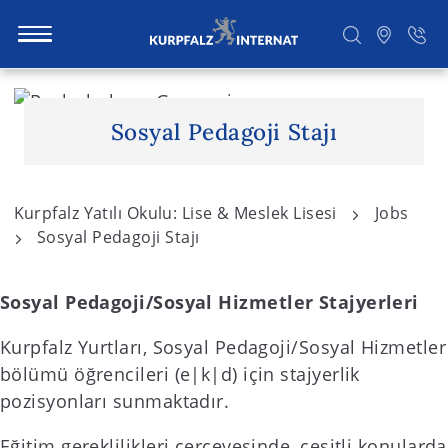
S
k
Sosyal Pedagoji Stajı
i
Ara
p
t
Kurpfalz Yatılı Okulu: Lise & Meslek Lisesi
Jobs
o
Sosyal Pedagoji Stajı
c
o
n
Sosyal Pedagoji/Sosyal Hizmetler Stajyerleri
t
Kurpfalz Yurtları, Sosyal Pedagoji/Sosyal Hizmetler
e
bölümü öğrencileri (e|k|d) için stajyerlik
n
pozisyonları sunmaktadır.
t
Eğitim gereklilikleri çerçevesinde, çeşitli konularda