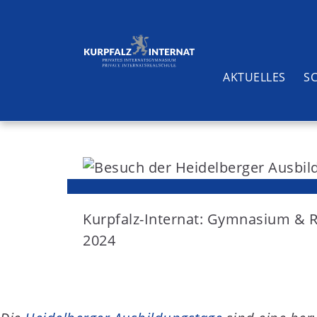
AKTUELLES
S
S
k
i
Suchen
p
t
Kurpfalz-Internat: Gymnasium & 
o
2024
c
o
n