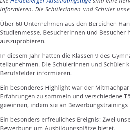
Die
Heidelberger Ausbildungstage
sind eine herv
t
informieren. Die Schülerinnen und Schüler unser
e
n
Über 60 Unternehmen aus den Bereichen Handw
t
Studienmesse. Besucherinnen und Besucher ha
auszuprobieren.
In diesem Jahr hatten die Klassen 9 des Gymn
teilzunehmen. Die Schülerinnen und Schüler 
Berufsfelder informieren.
Ein besonderes Highlight war der Mitmachpar
Erfahrungen zu sammeln und verschiedene Tät
gewinnen, indem sie an Bewerbungstrainings
Ein besonders erfreuliches Ereignis: Zwei unse
Bewerbung um Ausbildungsplätze bietet.