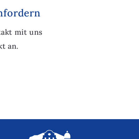
nfordern
takt mit uns
t an.