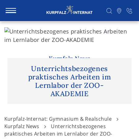
S
k
i
Suchen
p
t
Kurpfalz News
o
Unterrichtsbezogenes
c
praktisches Arbeiten im
o
Lernlabor der ZOO-
n
AKADEMIE
t
e
n
Kurpfalz-Internat: Gymnasium & Realschule
t
Kurpfalz News
Unterrichtsbezogenes
praktisches Arbeiten im Lernlabor der ZOO-