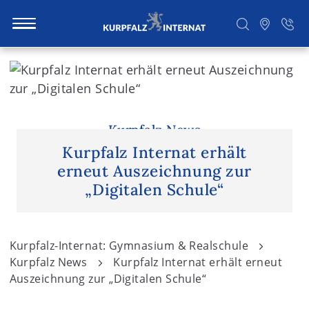
S
k
i
Suchen
p
t
Kurpfalz News
o
Kurpfalz Internat erhält
c
erneut Auszeichnung zur
o
„Digitalen Schule“
n
t
e
Kurpfalz-Internat: Gymnasium & Realschule
n
Kurpfalz News
Kurpfalz Internat erhält erneut
t
Auszeichnung zur „Digitalen Schule“