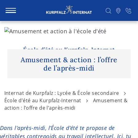
S
k
i
Rechercher
p
École d’été au Kurpfalz-Internat
t
Amusement & action : l’offre
o
de l’après-midi
c
o
n
Internat de Kurpfalz : Lycée & École secondaire
t
École d’été au Kurpfalz-Internat
Amusement &
e
action : l’offre de l’après-midi
n
t
Dans l’après-midi, l’École d’été te propose de
véritables contrepoids au travail intellectuel. Ici, tu