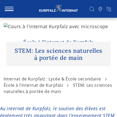
S
k
i
Rechercher
p
École à l’internat de Kurpfalz
t
STEM: Les sciences naturelles
o
à portée de main
c
o
n
Internat de Kurpfalz : Lycée & École secondaire
t
École à l’internat de Kurpfalz
STEM: Les sciences
e
naturelles à portée de main
n
t
Au internat de Kurpfalz, le soutien des élèves est
également très important dans l’enseignement STEM