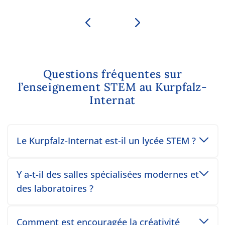
Questions fréquentes sur
l’enseignement STEM au Kurpfalz-
Internat
Toggle accordion item
Le Kurpfalz-Internat est-il un lycée STEM ?
Toggle accordion item
Y a-t-il des salles spécialisées modernes et
des laboratoires ?
Toggle accordion item
Comment est encouragée la créativité