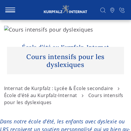
S
k
i
Rechercher
p
École d’été au Kurpfalz-Internat
t
Cours intensifs pour les
o
dyslexiques
c
o
n
Internat de Kurpfalz : Lycée & École secondaire
t
École d’été au Kurpfalz-Internat
Cours intensifs
e
pour les dyslexiques
n
t
Dans notre école d’été, les enfants avec dyslexie ou
LRS reçoivent un soutien personnalisé qui va bien au-