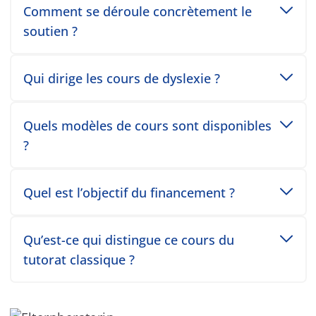
Toggle accordion item
Comment se déroule concrètement le
soutien ?
Toggle accordion item
Qui dirige les cours de dyslexie ?
Toggle accordion item
Quels modèles de cours sont disponibles
?
Toggle accordion item
Quel est l’objectif du financement ?
Toggle accordion item
Qu’est-ce qui distingue ce cours du
tutorat classique ?