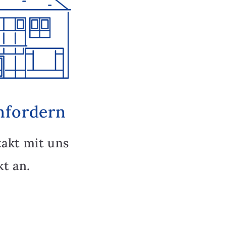
nfordern
takt mit uns
t an.