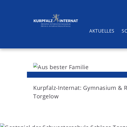
AKTUELLES
S
S
k
i
Suchen
p
t
Kurpfalz-Internat: Gymnasium & 
o
Torgelow
c
o
n