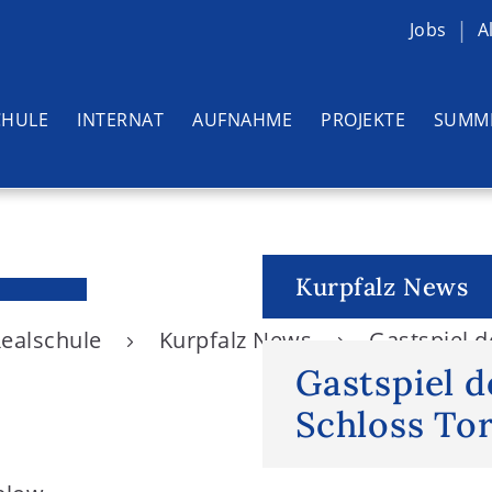
Jobs
A
CHULE
INTERNAT
AUFNAHME
PROJEKTE
SUMM
Kurpfalz News
Realschule
Kurpfalz News
Gastspiel d
Gastspiel 
Schloss To