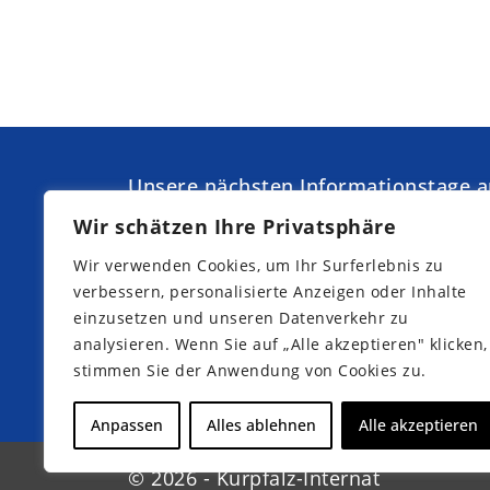
Unsere nächsten Informationstage 
Kurpfalz-Internat:
Wir schätzen Ihre Privatsphäre
Samstag,
Samstag,
Wir verwenden Cookies, um Ihr Surferlebnis zu
19.09.2026
07.11.2026
verbessern, personalisierte Anzeigen oder Inhalte
Samstag,
Samstag,
10.10.2026
21.11.2026
einzusetzen und unseren Datenverkehr zu
analysieren. Wenn Sie auf „Alle akzeptieren" klicken,
stimmen Sie der Anwendung von Cookies zu.
Jetzt Teilnahme anmelden
Anpassen
Alles ablehnen
Alle akzeptieren
© 2026 - Kurpfalz-Internat