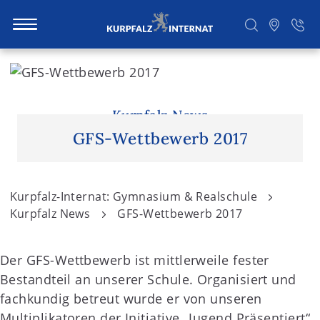
S
k
i
Suchen
p
Kurpfalz News
t
GFS-Wettbewerb 2017
o
c
o
Kurpfalz-Internat: Gymnasium & Realschule
n
Kurpfalz News
GFS-Wettbewerb 2017
t
e
Der GFS-Wettbewerb ist mittlerweile fester
n
Bestandteil an unserer Schule. Organisiert und
t
fachkundig betreut wurde er von unseren
Multiplikatoren der Initiative „Jugend Präsentiert“