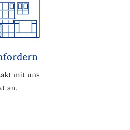
nfordern
takt mit uns
t an.