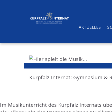
AKTUELLES
S
S
k
i
Suchen
p
t
Kurpfalz-Internat: Gymnasium & 
o
c
o
Im Musikunterricht des Kurpfalz Internats übe
n