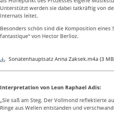
als Höhepunkt des Prozesses eigene Musikst
t
Unterstützt werden sie dabei tatkräftig von de
e
Internats leitet.
n
t
Besonders schön sind die Komposition eines 
fantastique“ von Hector Berlioz.
Sonatenhauptsatz Anna Zaksek.m4a (3 MB
Interpretation von Leon Raphael Adis:
„Sie saß am Steg. Der Vollmond reflektierte a
Ringe aus Wellen entstanden und verschwanden