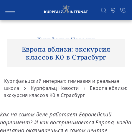
S
k
i
Курпфальц Новости
Поиск
p
Европа вблизи: экскурсия
t
классов K0 в Страсбург
o
c
o
Курпфальцский интернат: гимназия и реальная
n
школа
Курпфальц Новости
Европа вблизи:
t
экскурсия классов K0 в Страсбург
e
n
Как на самом деле работает Европейский
t
парламент? И как воспринимается Европа, когда
внезапно оказываешься в самом центре