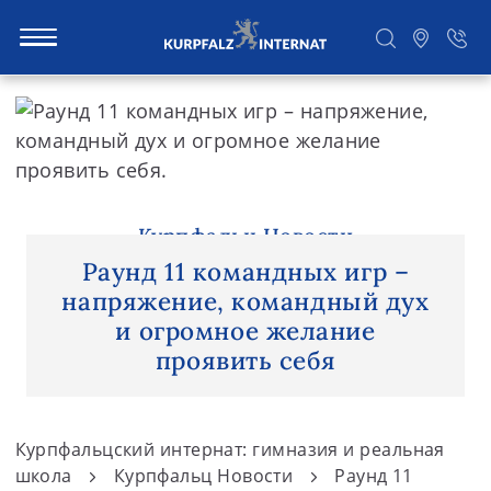
S
k
i
Поиск
p
t
o
Курпфальц Новости
c
Раунд 11 командных игр –
o
напряжение, командный дух
n
и огромное желание
t
проявить себя
e
n
t
Курпфальцский интернат: гимназия и реальная
школа
Курпфальц Новости
Раунд 11