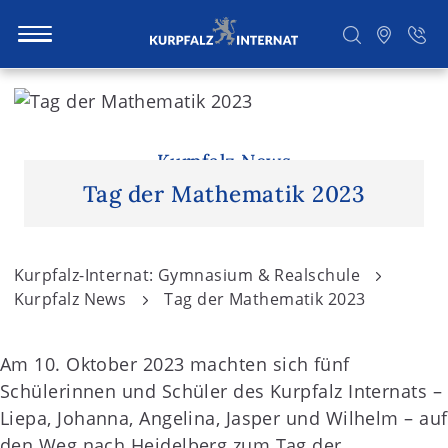
S
k
i
Suchen
p
Kurpfalz News
t
Tag der Mathematik 2023
o
c
o
Kurpfalz-Internat: Gymnasium & Realschule
n
Kurpfalz News
Tag der Mathematik 2023
t
e
Am 10. Oktober 2023 machten sich fünf
n
Schülerinnen und Schüler des Kurpfalz Internats –
t
Liepa, Johanna, Angelina, Jasper und Wilhelm – auf
den Weg nach Heidelberg zum Tag der