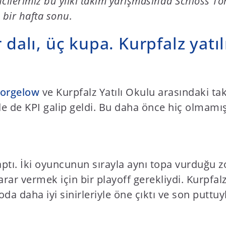
encilerimiz bu yılki takım yarışmasında Schloss T
 bir hafta sonu.
 dalı, üç kupa. Kurpfalz yatıl
Torgelow
ve Kurpfalz Yatılı Okulu arasındaki ta
de de KPI galip geldi. Bu daha önce hiç olmamış
yaptı. İki oyuncunun sırayla aynı topa vurduğ
ar vermek için bir playoff gerekliydi. Kurpfalz
da daha iyi sinirleriyle öne çıktı ve son puttu