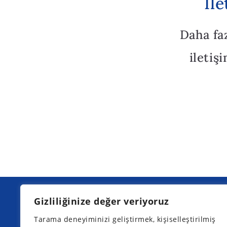
İl
Daha fa
iletiş
Gizliliğinize değer veriyoruz
Kurpfalz Yatılı Okulu'ndaki bir sonra
bilgilendirme günlerimiz:
Tarama deneyiminizi geliştirmek, kişiselleştirilmiş