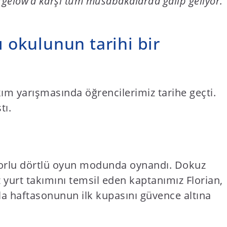
orgelow’a karşı tüm müsabakalarda galip geliyor.
ı okulunun tarihi bir
kım yarışmasında öğrencilerimiz tarihe geçti.
tı.
u zorlu dörtlü oyun modunda oynandı. Dokuz
 yurt takımını temsil eden kaptanımız Florian,
yla haftasonunun ilk kupasını güvence altına