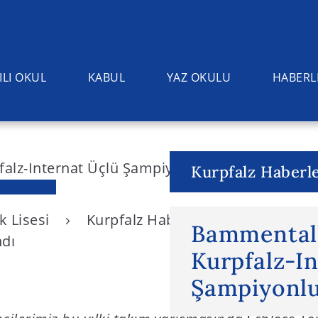
ILI OKUL
KABUL
YAZ OKULU
HABERL
Kurpfalz Haberle
k Lisesi
Kurpfalz Haberleri
Bammental
Bammental’
ndı
Kurpfalz-I
Şampiyonlu