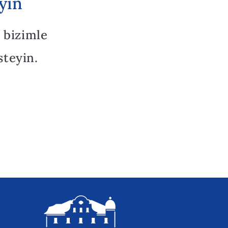
yin
 bizimle
steyin.