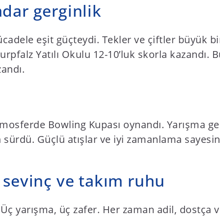
dar gerginlik
adele eşit güçteydi. Tekler ve çiftler büyük bir
Kurpfalz Yatılı Okulu 12-10’luk skorla kazandı. 
zandı.
 atmosferde Bowling Kupası oynandı. Yarışma g
sürdü. Güçlü atışlar ve iyi zamanlama sayesind
, sevinç ve takım ruhu
Üç yarışma, üç zafer. Her zaman adil, dostça 