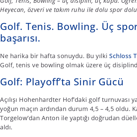
Golf, Tenis, Bowling – üç disiplin, üç kupa. Öğr
t
Heyecan, özveri ve takım ruhu ile dolu spor dolu
e
n
Golf. Tenis. Bowling. Üç spor
t
başarısı.
Ne harika bir hafta sonuydu. Bu yılki
Schloss 
Golf, tenis ve bowling olmak üzere üç disiplin
Golf: Playoff’ta Sinir Gücü
Açılışı Hohenhardter Hof’daki golf turnuvası 
yoğun maçın ardından durum 4,5 – 4,5 oldu. Kar
Torgelow’dan Anton ile yaptığı doğrudan düello
aldı.