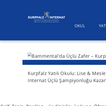
OKUL
YAT
S
k
i
Ara
p
t
Kurpfalz Yatılı Okulu: Lise & Mesle
o
Internat Üçlü Şampiyonluğu Kaza
c
o
n