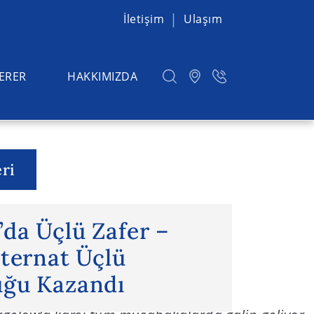
İletişim
Ulaşım
ERER
HAKKIMIZDA
ri
’da Üçlü Zafer – Kurpfalz-
da Üçlü Zafer –
nternat Üçlü
ğu Kazandı