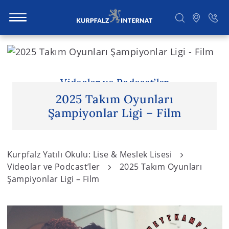
S
k
i
Ara
p
Videolar ve Podcast’ler
t
2025 Takım Oyunları
o
Şampiyonlar Ligi – Film
c
o
n
Kurpfalz Yatılı Okulu: Lise & Meslek Lisesi
t
Videolar ve Podcast’ler
2025 Takım Oyunları
e
Şampiyonlar Ligi – Film
n
t