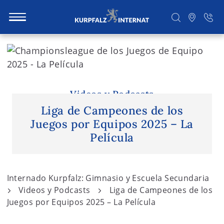
S
k
i
Buscar
p
t
Videos y Podcasts
o
Liga de Campeones de los
c
Juegos por Equipos 2025 – La
o
Película
n
t
e
Internado Kurpfalz: Gimnasio y Escuela Secundaria
n
Videos y Podcasts
Liga de Campeones de los
t
Juegos por Equipos 2025 – La Película