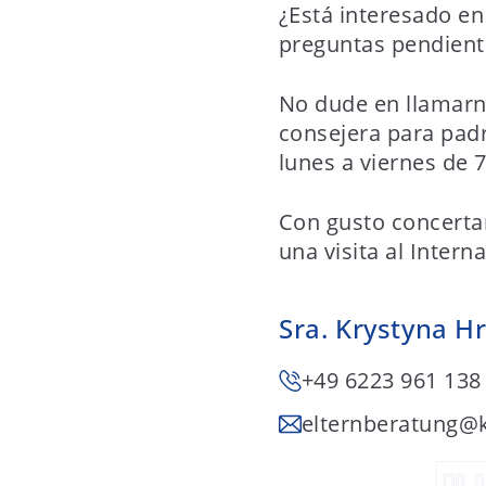
¿Está interesado en
preguntas pendient
No dude en llamarn
consejera para padr
lunes a viernes de 7
Con gusto concertar
una visita al Intern
Sra. Krystyna H
+49 6223 961 138
elternberatung
@k