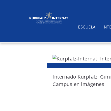
ESCUELA
INT
S
k
i
Buscar
p
t
Internado Kurpfalz: Gim
o
Campus en imágenes
c
o
n