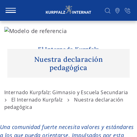
S
k
i
Buscar
p
El Internado Kurpfalz
t
Nuestra declaración
o
pedagógica
c
o
n
Internado Kurpfalz: Gimnasio y Escuela Secundaria
t
El Internado Kurpfalz
Nuestra declaración
e
pedagógica
n
t
Una comunidad fuerte necesita valores y estándares
a los que pueda orientarse. Impulsados por esta