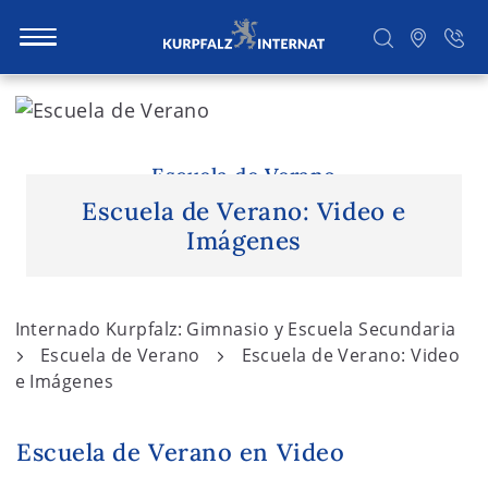
S
k
i
Buscar
p
Escuela de Verano
t
Escuela de Verano: Video e
o
Imágenes
c
o
n
Internado Kurpfalz: Gimnasio y Escuela Secundaria
t
Escuela de Verano
Escuela de Verano: Video
e
e Imágenes
n
t
Escuela de Verano en Video