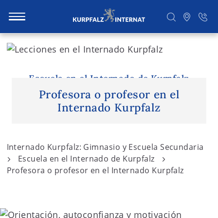
S
k
i
Buscar
p
Escuela en el Internado de Kurpfalz
t
Profesora o profesor en el
o
Internado Kurpfalz
c
o
n
Internado Kurpfalz: Gimnasio y Escuela Secundaria
t
Escuela en el Internado de Kurpfalz
e
Profesora o profesor en el Internado Kurpfalz
n
t