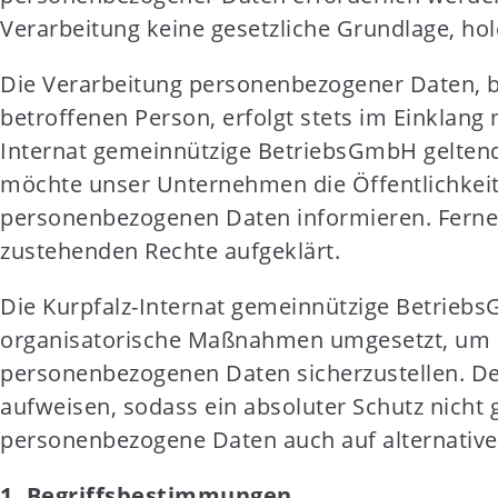
t
Verarbeitung keine gesetzliche Grundlage, hole
e
n
Die Verarbeitung personenbezogener Daten, b
t
betroffenen Person, erfolgt stets im Einklan
Internat gemeinnützige BetriebsGmbH gelten
möchte unser Unternehmen die Öffentlichkeit
personenbezogenen Daten informieren. Ferner
zustehenden Rechte aufgeklärt.
Die Kurpfalz-Internat gemeinnützige Betriebs
organisatorische Maßnahmen umgesetzt, um ei
personenbezogenen Daten sicherzustellen. De
aufweisen, sodass ein absoluter Schutz nicht 
personenbezogene Daten auch auf alternativen
1. Begriffsbestimmungen