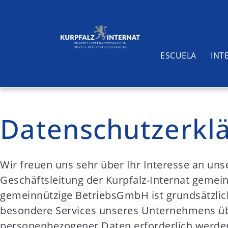
ESCUELA
INT
S
k
Datenschutzerkl
i
Buscar
p
t
Wir freuen uns sehr über Ihr Interesse an u
o
Geschäftsleitung der Kurpfalz-Internat gemei
c
gemeinnützige BetriebsGmbH ist grundsätzlic
o
besondere Services unseres Unternehmens übe
n
personenbezogener Daten erforderlich werden.