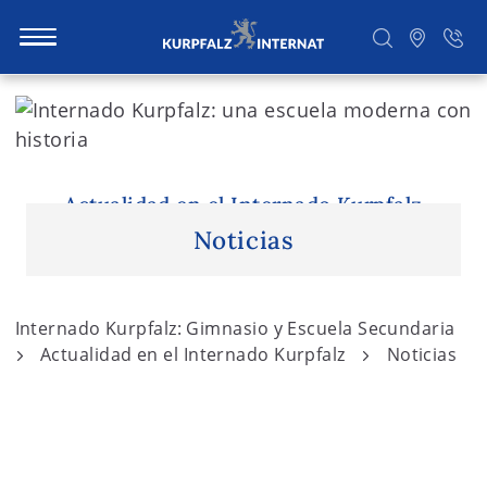
S
k
i
Buscar
p
t
Actualidad en el Internado Kurpfalz
o
Noticias
c
o
n
Internado Kurpfalz: Gimnasio y Escuela Secundaria
t
Actualidad en el Internado Kurpfalz
Noticias
e
n
t