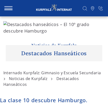
S
k
i
Buscar
p
t
Noticias de Kurpfalz
o
Destacados Hanseáticos
c
o
n
Internado Kurpfalz: Gimnasio y Escuela Secundaria
t
Noticias de Kurpfalz
Destacados
e
Hanseáticos
n
t
La clase 10 descubre Hamburgo.