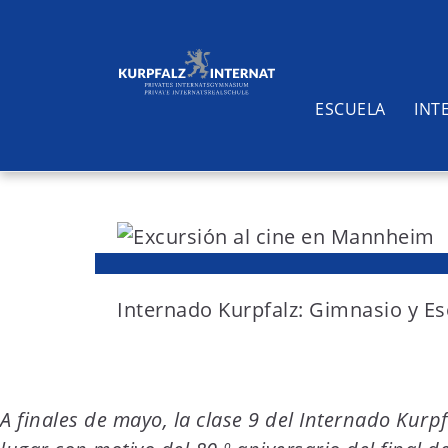
ESCUELA
INT
S
k
i
Buscar
p
t
Internado Kurpfalz: Gimnasio y E
o
c
o
A finales de mayo, la clase 9 del Internado Kur
n