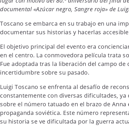
lugar con motivo del 80.º aniversario del final
t
documental «Azúcar negro, Sangre roja» de Luig
e
n
Toscano se embarca en su trabajo en una impr
t
documentar sus historias y hacerlas accesible
El objetivo principal del evento era conciencia
en el centro. La conmovedora película trata s
Fue adoptada tras la liberación del campo de 
incertidumbre sobre su pasado.
Luigi Toscano se enfrenta al desafío de recons
constantemente con diversas dificultades, y
sobre el número tatuado en el brazo de Anna 
propaganda soviética. Este número representa 
su historia se ve dificultada por la guerra act