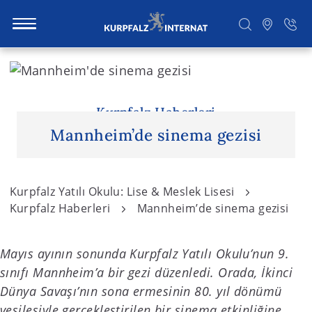
S
k
i
Ara
p
Kurpfalz Haberleri
t
Mannheim’de sinema gezisi
o
c
o
Kurpfalz Yatılı Okulu: Lise & Meslek Lisesi
n
Kurpfalz Haberleri
Mannheim’de sinema gezisi
t
e
Mayıs ayının sonunda Kurpfalz Yatılı Okulu’nun 9.
n
sınıfı Mannheim’a bir gezi düzenledi. Orada, İkinci
t
Dünya Savaşı’nın sona ermesinin 80. yıl dönümü
vesilesiyle gerçekleştirilen bir sinema etkinliğine