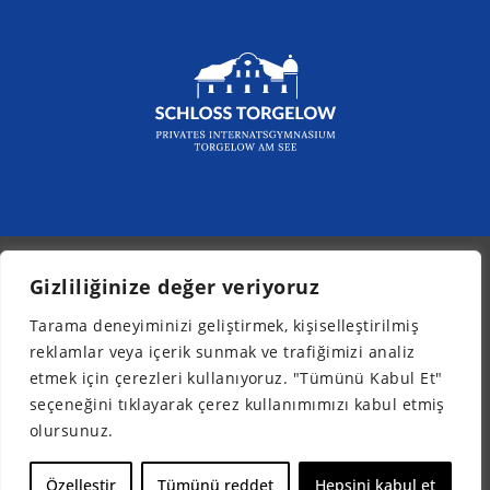
Gizliliğinize değer veriyoruz
© 2026 - Kurpfalz-Internat
Tarama deneyiminizi geliştirmek, kişiselleştirilmiş
Bülten
reklamlar veya içerik sunmak ve trafiğimizi analiz
Yasal bilgiler
etmek için çerezleri kullanıyoruz. "Tümünü Kabul Et"
Veri koruması
seçeneğini tıklayarak çerez kullanımımızı kabul etmiş
Erişilebilirlik
olursunuz.
TR
Özelleştir
Tümünü reddet
Hepsini kabul et