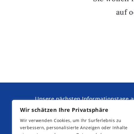
auf 
Unsere nächsten Informationstage 
Kurpfalz-Internat:
Wir schätzen Ihre Privatsphäre
Samstag,
Samstag,
Wir verwenden Cookies, um Ihr Surferlebnis zu
19.09.2026
07.11.2026
verbessern, personalisierte Anzeigen oder Inhalte
Samstag,
Samstag,