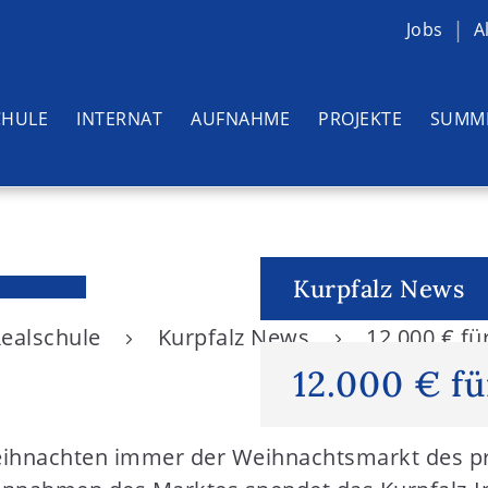
Jobs
A
CHULE
INTERNAT
AUFNAHME
PROJEKTE
SUMM
Kurpfalz News
Realschule
Kurpfalz News
12.000 € fü
12.000 € fü
 Weihnachten immer der Weihnachtsmarkt des p