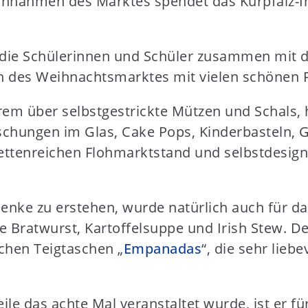
Einnahmen des Marktes spendet das Kurpfalz-In
en die Schülerinnen und Schüler zusammen mit
en des Weihnachtsmarktes mit vielen schönen 
rem über selbstgestrickte Mützen und Schals
ischungen im Glas, Cake Pops, Kinderbasteln, G
ettenreichen Flohmarktstand und selbstdesign
nke zu erstehen, wurde natürlich auch für das
 Bratwurst, Kartoffelsuppe und Irish Stew. De
schen Teigtaschen „
Empanadas
“, die sehr lieb
le das achte Mal veranstaltet wurde, ist er f