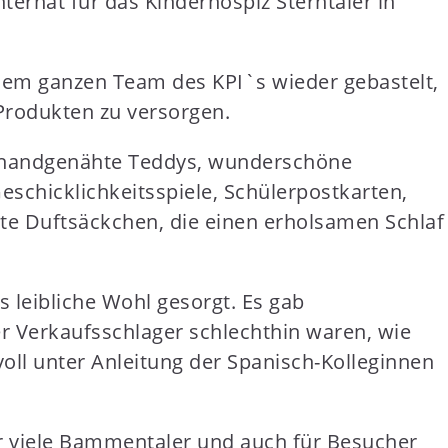
ternat für das Kinderhospiz Sterntaler in
 dem ganzen Team des KPI`s wieder gebastelt,
Produkten zu versorgen.
, handgenähte Teddys, wunderschöne
eschicklichkeitsspiele, Schülerpostkarten,
te Duftsäckchen, die einen erholsamen Schlaf
 leibliche Wohl gesorgt. Es gab
r Verkaufsschlager schlechthin waren, wie
evoll unter Anleitung der Spanisch-Kolleginnen
ür viele Bammentaler und auch für Besucher