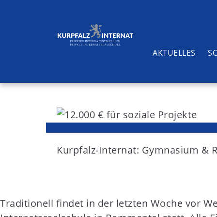
AKTUELLES
S
S
k
i
Suchen
p
t
Kurpfalz-Internat: Gymnasium & 
o
c
o
Traditionell findet in der letzten Woche vor
n