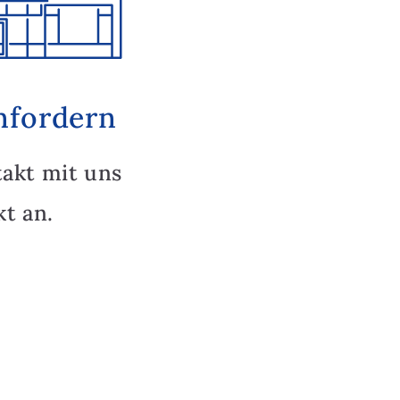
nfordern
takt mit uns
t an.