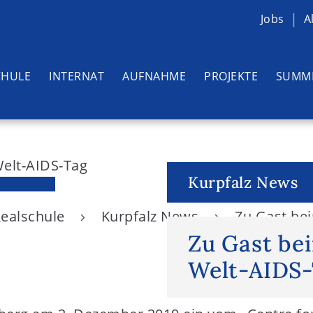
Jobs
A
CHULE
INTERNAT
AUFNAHME
PROJEKTE
SUMM
Kurpfalz News
Realschule
Kurpfalz News
Zu Gast be
Zu Gast b
Welt-AIDS