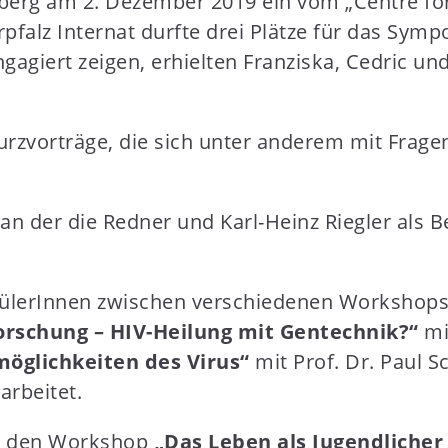
lberg am 2. Dezember 2019 ein vom „Centre for
rpfalz Internat durfte drei Plätze für das Sym
gagiert zeigen, erhielten Franziska, Cedric un
rzvorträge, die sich unter anderem mit Frage
n der die Redner und Karl-Heinz Riegler als B
hülerInnen zwischen verschiedenen Workshops
orschung – HIV-Heilung mit Gentechnik?“
mi
öglichkeiten des Virus“
mit Prof. Dr. Paul Sc
arbeitet.
ür den Workshop
„Das Leben als Jugendlicher