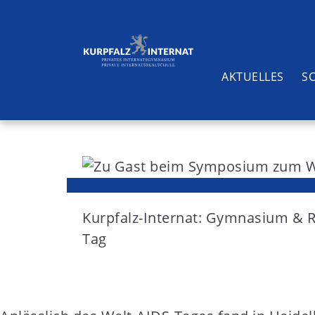
AKTUELLES
S
S
k
i
Suchen
p
t
Kurpfalz-Internat: Gymnasium & 
o
Tag
c
o
n