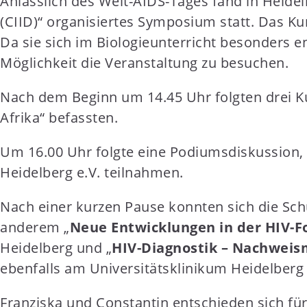
Anlässlich des Welt-AIDS-Tages fand in Heide
t
(CIID)“ organisiertes Symposium statt. Das Ku
e
Da sie sich im Biologieunterricht besonders en
n
Möglichkeit die Veranstaltung zu besuchen.
t
Nach dem Beginn um 14.45 Uhr folgten drei Ku
Afrika“ befassten.
Um 16.00 Uhr folgte eine Podiumsdiskussion, a
Heidelberg e.V. teilnahmen.
Nach einer kurzen Pause konnten sich die Sc
anderem „
Neue Entwicklungen in der HIV-F
Heidelberg und „
HIV-Diagnostik – Nachweism
ebenfalls am Universitätsklinikum Heidelberg 
Franziska und Constantin entschieden sich f