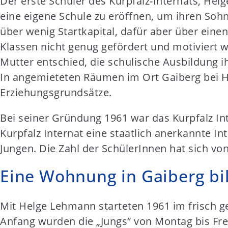
Der erste Schüler des Kurpfalz-Internats, Helg
t
eine eigene Schule zu eröffnen, um ihren Sohn
e
über wenig Startkapital, dafür aber über eine
n
Klassen nicht genug gefördert und motiviert wu
t
Mutter entschied, die schulische Ausbildung i
In angemieteten Räumen im Ort Gaiberg bei Hei
Erziehungsgrundsätze.
Bei seiner Gründung 1961 war das Kurpfalz Int
Kurpfalz Internat eine staatlich anerkannte 
Jungen. Die Zahl der SchülerInnen hat sich vo
Eine Wohnung in Gaiberg bil
Mit Helge Lehmann starteten 1961 im frisch ge
Anfang wurden die „Jungs“ von Montag bis Frei