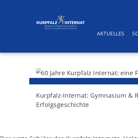
AKTUELLES
S
S
k
i
Suchen
p
t
Kurpfalz-Internat: Gymnasium & 
o
Erfolgsgeschichte
c
o
n