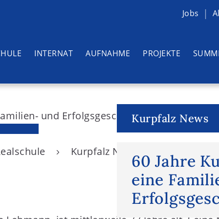
Jobs
A
CHULE
INTERNAT
AUFNAHME
PROJEKTE
SUMM
Kurpfalz News
Realschule
Kurpfalz News
60 Jahre Ku
60 Jahre Ku
eine Famil
Erfolgsges