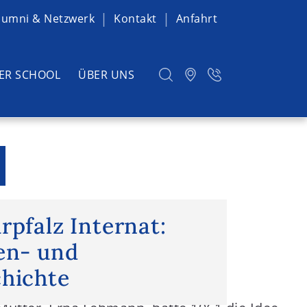
lumni & Netzwerk
Kontakt
Anfahrt
ER SCHOOL
ÜBER UNS
rpfalz Internat: eine Familien- und
rpfalz Internat:
ien- und
chichte