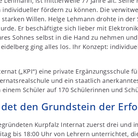
e Lehmann, ist mittlerweile 77 Jahre alt. Seine
 individueller fördern zu können. Die verwitw
n starken Willen. Helge Lehmann drohte in der 
rde. Er beschäftigte sich lieber mit Elektroni
hres Sohnes selbst in die Hand zu nehmen und 
delberg ging alles los. Ihr Konzept: individue
ernat („KPI“) eine private Ergänzungsschule fü
Internatsrealschule und ein staatlich anerkan
n einem Schüler auf 170 Schülerinnen und Schül
det den Grundstein der Erfo
gründeten Kurpfalz Internat zuerst drei und i
tag bis 18:00 Uhr von Lehrern unterrichtet, di