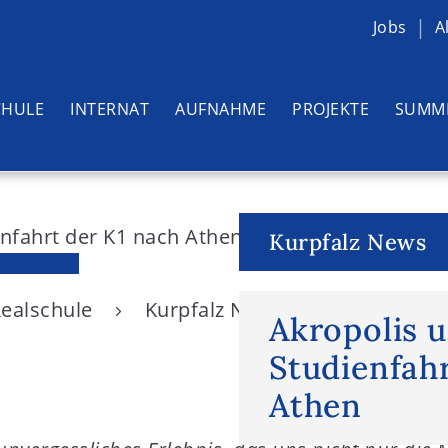
Jobs
A
CHULE
INTERNAT
AUFNAHME
PROJEKTE
SUMM
Kurpfalz News
Realschule
Kurpfalz News
Akropolis u
Akropolis 
Studienfahr
Athen