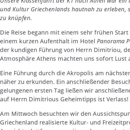
Unsere Klassenfahrt der K1 nach Athen war ein u
t
und Kultur Griechenlands hautnah zu erleben,
e
zu knüpfen.
n
t
Die Reise begann mit einem sehr frühen Star
einem kurzen Aufenthalt im Hotel
Panorama Pr
der kundigen Führung von Herrn Dimitriou, de
Atmosphäre Athens machten uns sofort Lust 
Eine Führung durch die Akropolis am nächste
näher zu erkunden. Ein anschließender Besuch
gelungenen ersten Tag ließen wir anschließend
auf Herrn Dimitrious Geheimtipps ist Verlass!
Am Mittwoch besuchten wir den Aussichtspu
Griechenland realisierte Kultur- und Freizeit