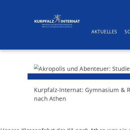
AKTUELLES
S
S
k
i
Suchen
p
t
Kurpfalz-Internat: Gymnasium & 
o
nach Athen
c
o
n