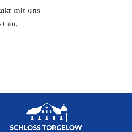
takt mit uns
t an.