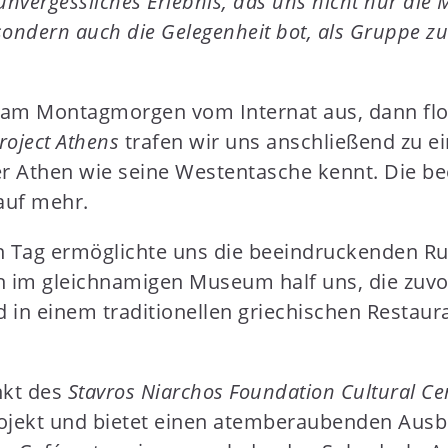
nvergessliches Erlebnis, das uns nicht nur die M
 sondern auch die Gelegenheit bot, als Grupp
t am Montagmorgen vom Internat aus, dann flo
oject Athens
trafen wir uns anschließend zu e
r Athen wie seine Westentasche kennt. Die be
auf mehr.
n Tag ermöglichte uns die beeindruckenden R
 im gleichnamigen Museum half uns, die zuvor
 in einem traditionellen griechischen Restaur
nkt des
Stavros Niarchos Foundation Cultural Ce
projekt und bietet einen atemberaubenden Ausbl