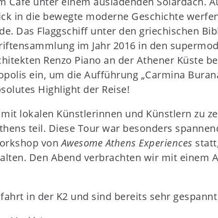
m Café unter einem ausladenden Solardach. A
lick in die bewegte moderne Geschichte werfen
de. Das Flaggschiff unter den griechischen Bibl
riftensammlung im Jahr 2016 in den supermo
rchitekten Renzo Piano an der Athener Küste be
opolis ein, um die Aufführung „Carmina Buran
olutes Highlight der Reise!
t lokalen Künstlerinnen und Künstlern zu zen
thens teil. Diese Tour war besonders spannend,
Workshop von
Awesome Athens Experiences
statt
alten. Den Abend verbrachten wir mit einem A
ahrt in der K2 und sind bereits sehr gespannt 