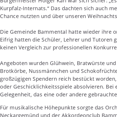
Bürgermeister Holger Karl war sich sicher: „
t
Kurpfalz-Internats.“ Das dachten sich auch m
e
Chance nutzten und über unseren Weihnacht
n
t
Die Gemeinde Bammental hatte wieder ihre orig
Eifrig hatten die Schüler, Lehrer und Tutoren 
keinen Vergleich zur professionellen Konkur
Angeboten wurden Glühwein, Bratwürste und l
Brotkörbe, Nussmännchen und Schokofrüchte, 
großzügigen Spendern reich bestückt worden,
oder Geschicklichkeitsspiele absolvieren. Be
Gelegenheit, das eine oder andere gebraucht
Für musikalische Höhepunkte sorgte das Orc
Neckargemünd und der Akkordeonclub Bammenta