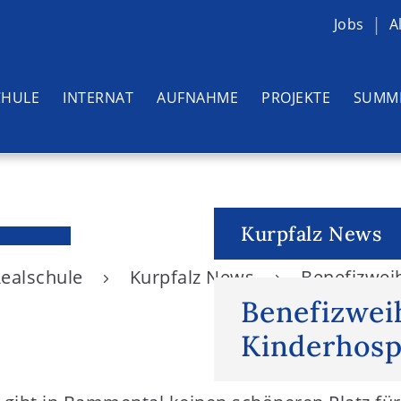
Jobs
A
CHULE
INTERNAT
AUFNAHME
PROJEKTE
SUMM
Kurpfalz News
Realschule
Kurpfalz News
Benefizwei
Benefizwei
Kinderhospi