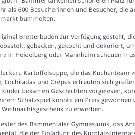
Es gibt in Bammental keinen schöneren Platz f
ehr als 600 Besucherinnen und Besucher, die 
smarkt bummelten.
inal Bretterbuden zur Verfügung gestellt, die
gebastelt, gebacken, gekocht und dekoriert, um
renz in Heidelberg oder Mannheim scheuen mus
eckere Kartoffelsuppe, die das Küchenteam z
Enchiladas und Crêpes erfreuten sich großer 
 Kinder bekamen Geschichten vorgelesen, kon
i einem Schätzspiel konnte ein Preis gewonnen
e Weihnachtsgeschenk zu erwerben.
hester des Bammentaler Gymnasiums, das Anf
l, die der Einladung des Kurpfalz-Internats