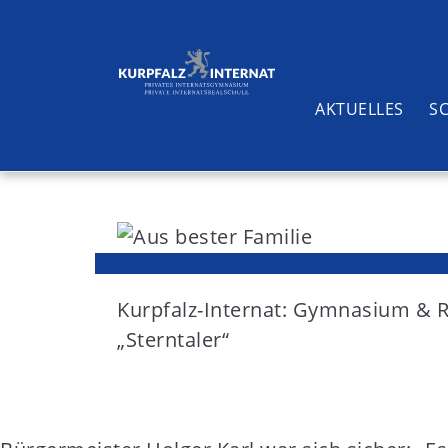
AKTUELLES
S
S
k
i
Suchen
p
t
Kurpfalz-Internat: Gymnasium & 
o
„Sterntaler“
c
o
n