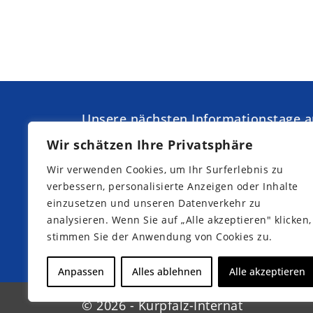
Unsere nächsten Informationstage 
Kurpfalz-Internat:
Wir schätzen Ihre Privatsphäre
Samstag,
Samstag,
Wir verwenden Cookies, um Ihr Surferlebnis zu
19.09.2026
07.11.2026
verbessern, personalisierte Anzeigen oder Inhalte
Samstag,
Samstag,
10.10.2026
21.11.2026
einzusetzen und unseren Datenverkehr zu
analysieren. Wenn Sie auf „Alle akzeptieren" klicken,
stimmen Sie der Anwendung von Cookies zu.
Jetzt Teilnahme anmelden
Anpassen
Alles ablehnen
Alle akzeptieren
© 2026 - Kurpfalz-Internat