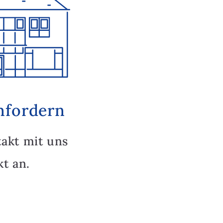
nfordern
takt mit uns
t an.