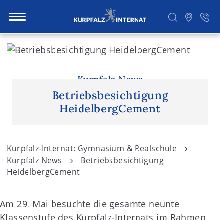
S
k
i
Suchen
p
Kurpfalz News
t
Betriebsbesichtigung
o
HeidelbergCement
c
o
n
Kurpfalz-Internat: Gymnasium & Realschule
t
Kurpfalz News
Betriebsbesichtigung
e
HeidelbergCement
n
t
Am 29. Mai besuchte die gesamte neunte
Klassenstufe des Kurpfalz-Internats im Rahmen