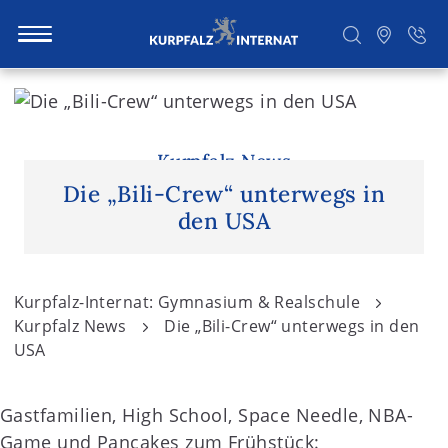
S
k
i
Suchen
p
Kurpfalz News
t
Die „Bili-Crew“ unterwegs in
o
den USA
c
o
n
Kurpfalz-Internat: Gymnasium & Realschule
t
Kurpfalz News
Die „Bili-Crew“ unterwegs in den
e
USA
n
t
Gastfamilien, High School, Space Needle, NBA-
Game und Pancakes zum Frühstück: