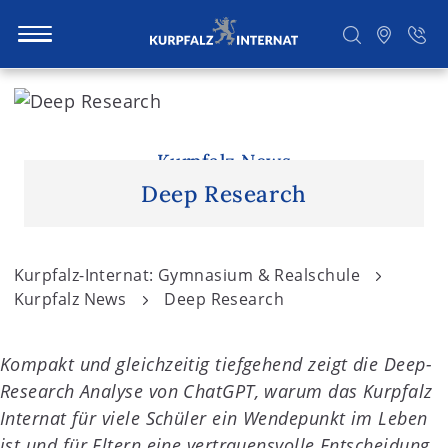
S
k
i
Suchen
p
Kurpfalz News
t
Deep Research
o
c
o
Kurpfalz-Internat: Gymnasium & Realschule
n
Kurpfalz News
Deep Research
t
e
Kompakt und gleichzeitig tiefgehend zeigt die Deep-
n
Research Analyse von ChatGPT, warum das Kurpfalz
t
Internat für viele Schüler ein Wendepunkt im Leben
ist und für Eltern eine vertrauensvolle Entscheidung.