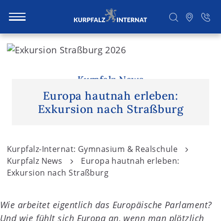
S
k
i
Suchen
p
Kurpfalz News
t
Europa hautnah erleben:
o
Exkursion nach Straßburg
c
o
n
Kurpfalz-Internat: Gymnasium & Realschule
t
Kurpfalz News
Europa hautnah erleben:
e
Exkursion nach Straßburg
n
t
Wie arbeitet eigentlich das Europäische Parlament?
Und wie fühlt sich Europa an, wenn man plötzlich