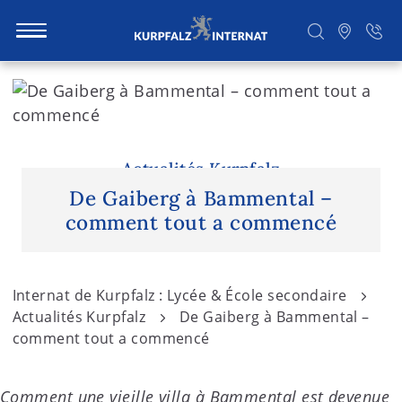
S
k
i
Rechercher
p
t
Actualités Kurpfalz
o
De Gaiberg à Bammental –
c
comment tout a commencé
o
n
t
Internat de Kurpfalz : Lycée & École secondaire
e
Actualités Kurpfalz
De Gaiberg à Bammental –
n
comment tout a commencé
t
Comment une vieille villa à Bammental est devenue