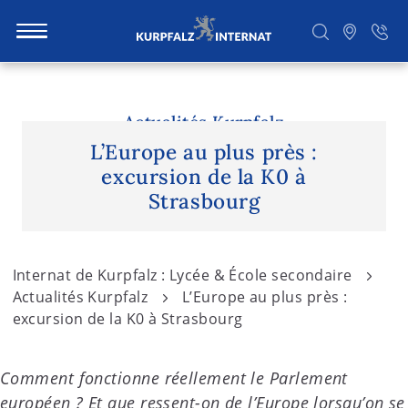
S
k
i
Actualités Kurpfalz
Rechercher
p
L’Europe au plus près :
t
excursion de la K0 à
o
Strasbourg
c
o
n
Internat de Kurpfalz : Lycée & École secondaire
t
Actualités Kurpfalz
L’Europe au plus près :
e
excursion de la K0 à Strasbourg
n
t
Comment fonctionne réellement le Parlement
européen ? Et que ressent-on de l’Europe lorsqu’on se