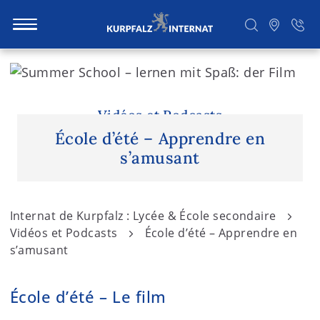
S
k
i
Rechercher
p
Vidéos et Podcasts
t
École d’été – Apprendre en
o
s’amusant
c
o
n
Internat de Kurpfalz : Lycée & École secondaire
t
Vidéos et Podcasts
École d’été – Apprendre en
e
s’amusant
n
t
École d’été – Le film