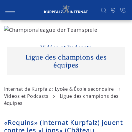
S
k
i
Rechercher
p
Vidéos et Podcasts
t
Ligue des champions des
o
équipes
c
o
n
Internat de Kurpfalz : Lycée & École secondaire
t
Vidéos et Podcasts
Ligue des champions des
e
équipes
n
t
«Requins» (Internat Kurpfalz) jouent
contre les «Lions» (Château